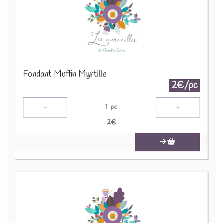
Fondant Muffin Myrtille
2€/pc
-
+
1
pc
2
€