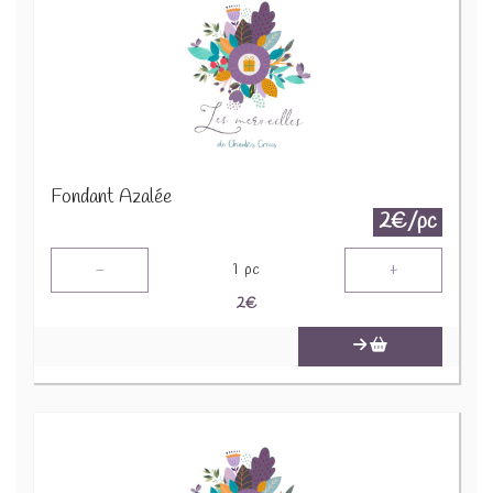
Fondant Azalée
2€/pc
-
+
1
pc
2
€