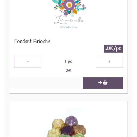
Fondant Brioche
2€/pc
-
+
1
pc
2
€