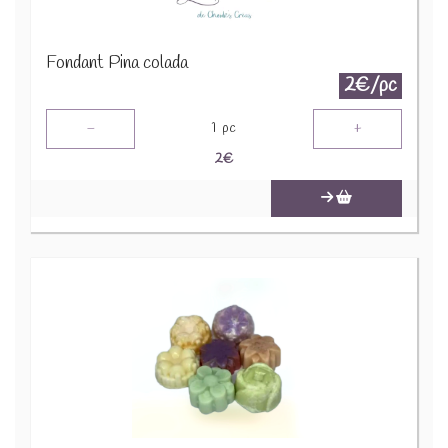
Fondant Pina colada
2€/pc
-
+
1
pc
2
€