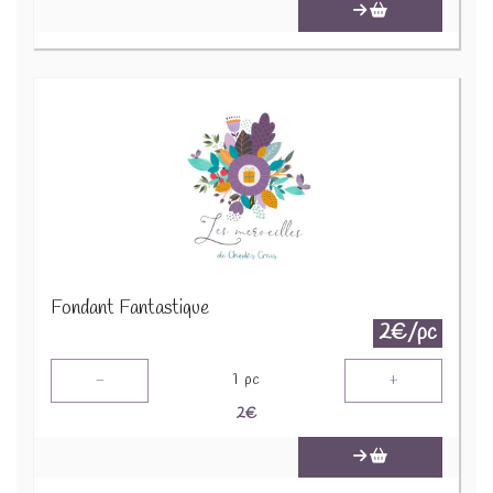
Fondant Fantastique
2€/pc
-
+
1
pc
2
€