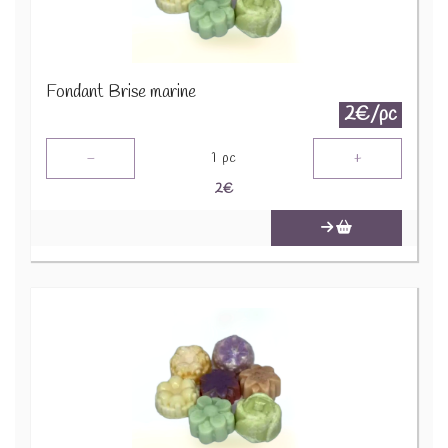
Fondant Brise marine
2€/pc
-
+
1
pc
2
€