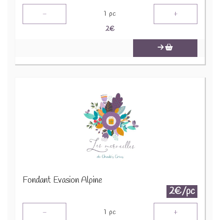
-
+
1
pc
2
€
Fondant Evasion Alpine
2€/pc
-
+
1
pc