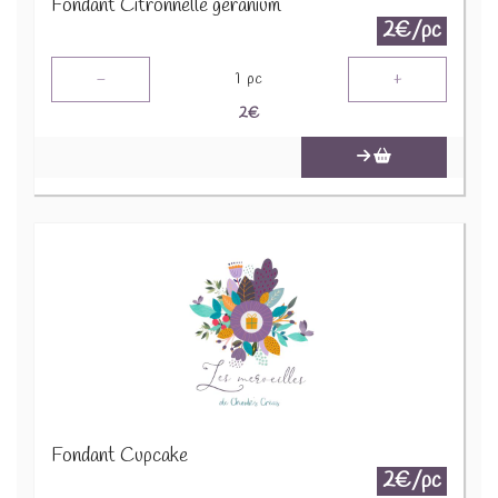
Fondant Citronnelle géranium
2€/pc
-
+
1
pc
2
€
Fondant Cupcake
2€/pc