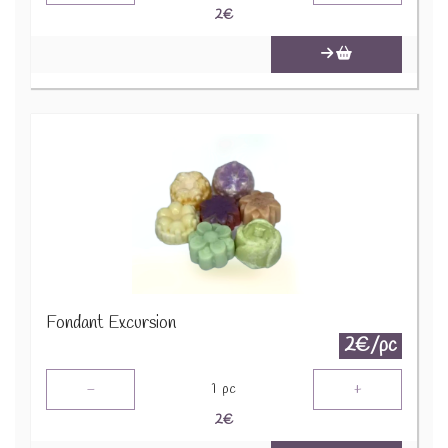
2
€
Fondant Excursion
2€/pc
-
+
1
pc
2
€