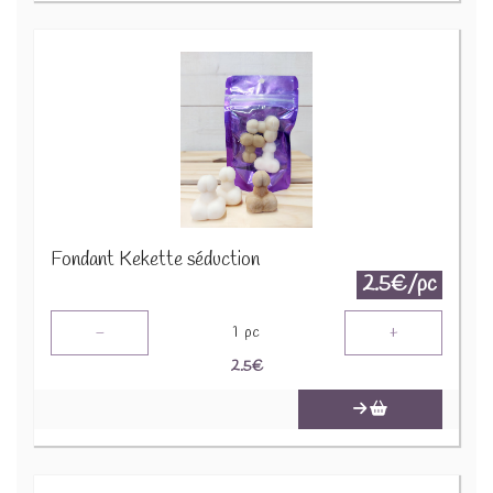
Fondant Kekette séduction
2.5€/pc
-
+
1
pc
2.5
€