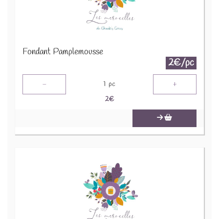
Fondant Pamplemousse
2€/pc
-
+
1
pc
2
€