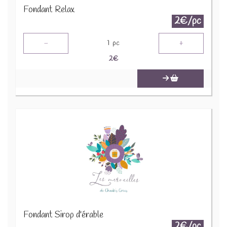
Fondant Relax
2€/pc
-
+
1
pc
2
€
Fondant Sirop d'érable
2€/pc