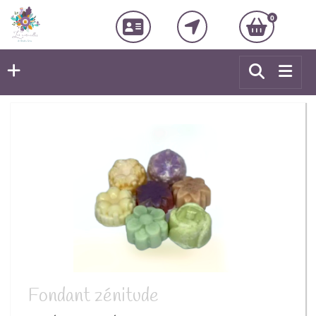
0
Fondant zénitude