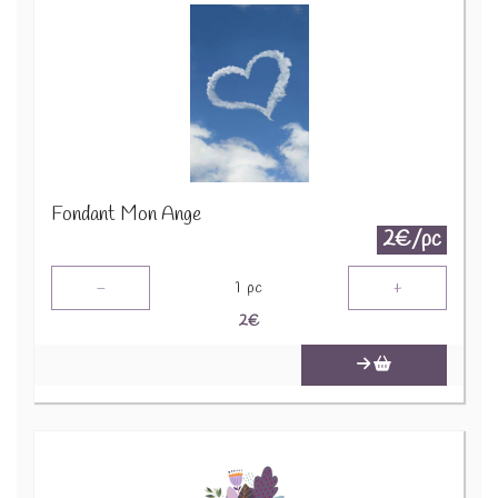
Fondant Mon Ange
2€/pc
-
+
1
pc
2
€