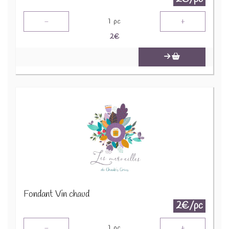
-
+
1
pc
2
€
Fondant Vin chaud
2€/pc
-
+
1
pc