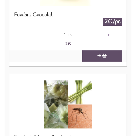
Fondant Chocolat
2€/pc
-
+
1
pc
2
€