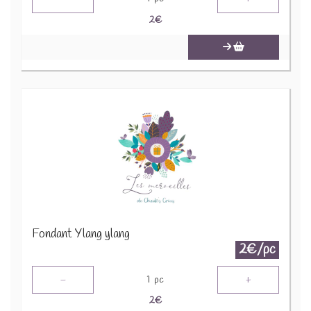
2
€
Fondant Ylang ylang
2€/pc
-
+
1
pc
2
€