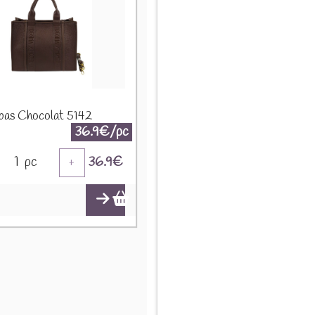
bas Chocolat 5142
36.9€/pc
1
pc
36.9
€
+