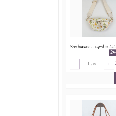
24
1
pc
-
+