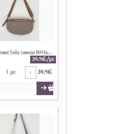
Sac banane toile canvas BA166 Taupe
34.9€/pc
1
pc
34.9
€
+