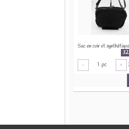
32
1
pc
-
+