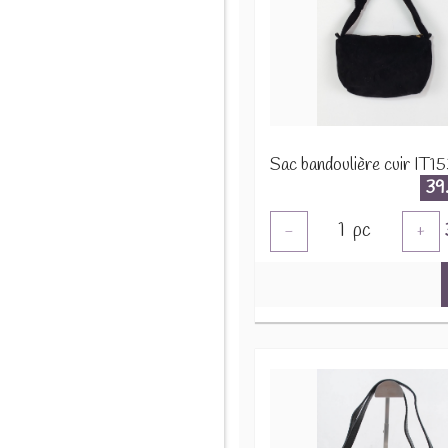
Sac bandoulière cuir IT1
39
1
pc
-
+