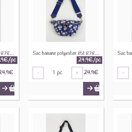
Sac banane polyester été 87808 Jaune soleil
Sac banane polyester été 87808 Marine
.9€/pc
24.9€/pc
24.9
€
1
pc
24.9
€
-
+
-