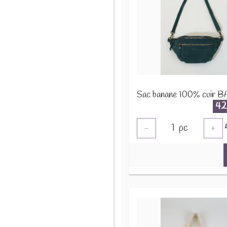
42
1
pc
-
+