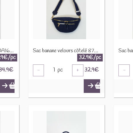
Sac banane toile canvas BA166 Vert d'eau
Sac banane velours côtelé 87782-2 Marine
.9€/pc
32.9€/pc
34.9
€
1
pc
32.9
€
-
+
-