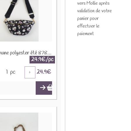
vers Mollie après
validation de votre
panier pour
effectuer le
paiement
Sac banane polyester été 87808 Noir
24.9€/pc
1
pc
24.9
€
+