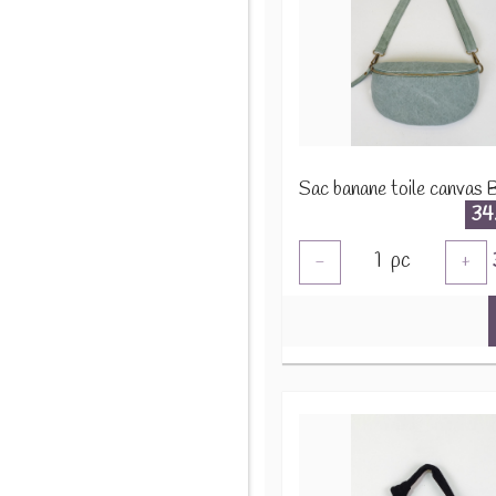
34
1
pc
-
+