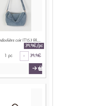
Sac bandoulière cuir IT153 Bleu ciel
39.9€/pc
1
pc
39.9
€
+