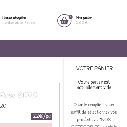
0
Lieu de réception
Mon panier
Livraison en point relais
0.00 €
VOTRE PANIER
Votre panier est
actuellement vide
n Rose 81020
Pour le remplir, il vous
020
suffit de sélectionner vos
22€/pc
produits via "NOS