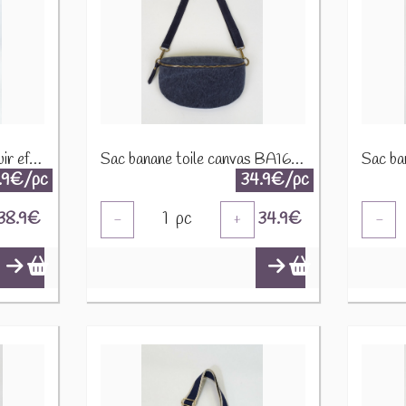
Sac banane synthétique cuir effet mouton CUIR-IT-876-3 Marron
Sac banane toile canvas BA166 Marine
.9€/pc
34.9€/pc
38.9
€
1
pc
34.9
€
-
+
-