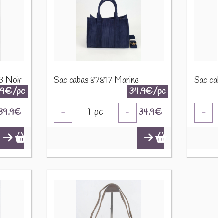
53 Noir
Sac cabas 87817 Marine
Sac ca
.9€/pc
34.9€/pc
39.9
€
1
pc
34.9
€
-
+
-