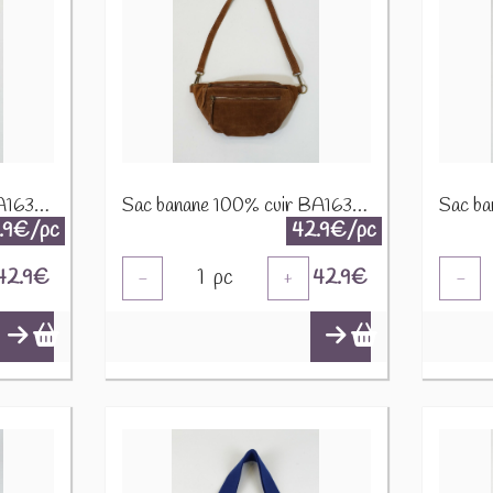
Sac banane 100% cuir BA163Da Bleu canard
Sac banane 100% cuir BA163Da Cognac
.9€/pc
42.9€/pc
42.9
€
1
pc
42.9
€
-
+
-