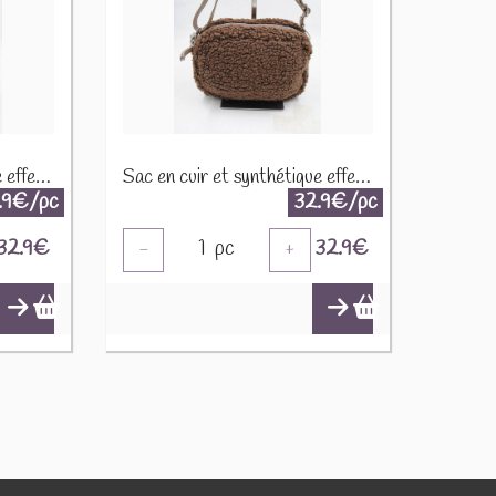
Sac en cuir et synthétique effet mouton CUIR-IT-939 Noir
Sac en cuir et synthétique effet mouton CUIR-IT-939 Marron foncé
.9€/pc
32.9€/pc
32.9
€
1
pc
32.9
€
-
+