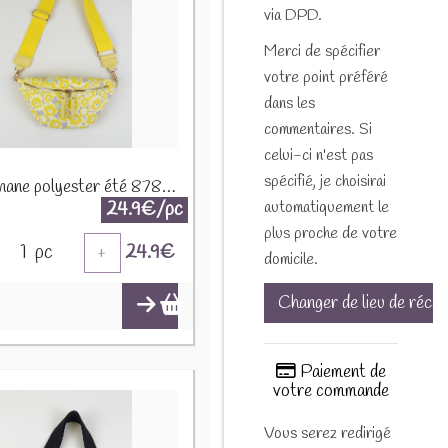
via DPD.
Merci de spécifier
votre point préféré
dans les
commentaires. Si
celui-ci n'est pas
spécifié, je choisirai
Sac banane polyester été 87808 Jaune citron
automatiquement le
24.9€/pc
plus proche de votre
1
pc
24.9
€
+
domicile.
Changer de lieu de récep
Paiement de
votre commande
Vous serez redirigé