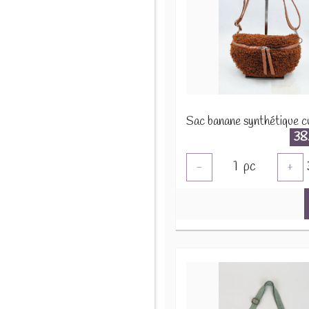
38
1
pc
-
+