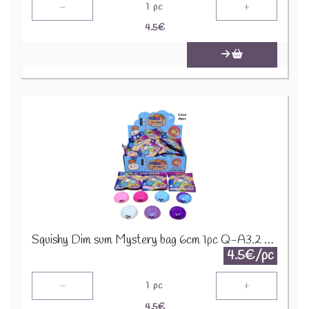
-
+
1
pc
4.5
€
Squishy Dim sum Mystery bag 6cm 1pc Q-A3.2 TOY003-007
4.5€/pc
-
+
1
pc
4.5
€