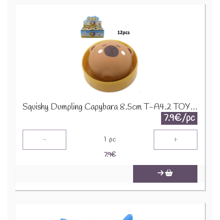
Squishy Dumpling Capybara 8.5cm T-A4.2 TOY002-003
7.9€/pc
-
+
1
pc
7.9
€