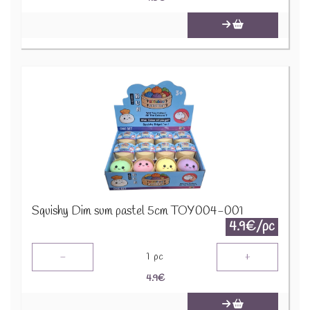
Squishy Dim sum pastel 5cm TOY004-001
4.9€/pc
-
+
1
pc
4.9
€