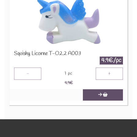
Squishy Licorne T-O2.2 A003
4.9€/pc
-
+
1
pc
4.9
€