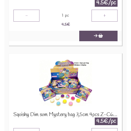
4.5€/pc
-
+
1
pc
4.5
€
Squishy Dim sum Mystery bag 3,5cm 4pcs Z-C6.6 TOY003-008
4.5€/pc