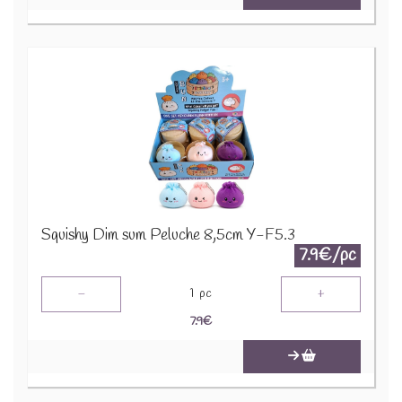
Squishy Dim sum Peluche 8,5cm Y-F5.3
7.9€/pc
-
+
1
pc
7.9
€