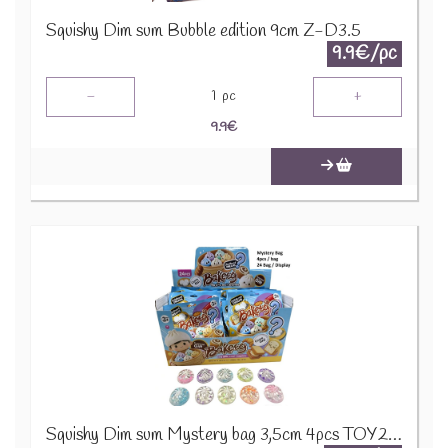
Squishy Dim sum Bubble edition 9cm Z-D3.5
9.9€/pc
-
+
1
pc
9.9
€
Squishy Dim sum Mystery bag 3,5cm 4pcs TOY2610-113