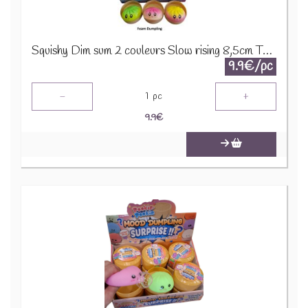
Squishy Dim sum 2 couleurs Slow rising 8,5cm TOY003-009
9.9€/pc
-
+
1
pc
9.9
€