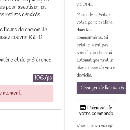
via DPD.
us pour aseptiser, en
s reflets cendrés.
Merci de spécifier
votre point préféré
de fleurs de camomille
dans les
issez couvrir 8 à 10
commentaires. Si
celui-ci n'est pas
spécifié, je choisirai
umière et de préférence
automatiquement le
plus proche de votre
domicile.
10€/pc
Changer de lieu de récep
le moment.
Paiement de
votre commande
Vous serez redirigé