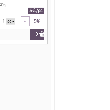
50g
5€/pc
1
5
€
+