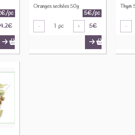
Oranges sechées 50g
Thym 
2€/pc
5€/pc
4.2
€
1
pc
5
€
-
+
-