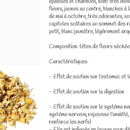
épaisses et charnues, sont très divis
fleurs, jaunes au centre, blanches à l
de mai à octobre, très odorantes, s
capitules solitaires au sommet des r
petit, blanc jaunâtre, légèrement arq
Composition: têtes de fleurs séchée
Caractéristiques:
- Effet de soutien sur l'estomac et l
- Effet de soutien sur la digestion
- Effet de soutien sur le système ne
système nerveux, repousse l'anxiété, 
renforce les nerfs)
- Elle est indiquée en lavage pour dés