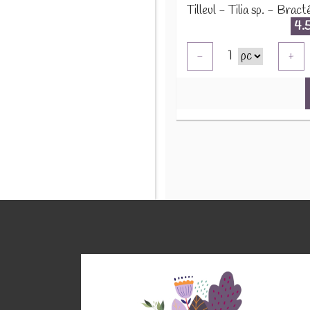
4.
1
-
+