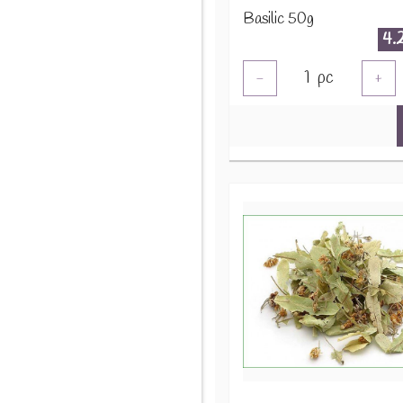
Basilic 50g
4.
1
pc
-
+