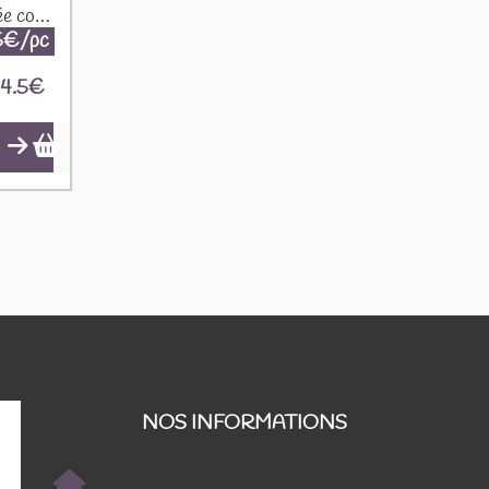
Tilleul - Tilia sp. - Bractée coupée 50g
5€/pc
4.5
€
NOS INFORMATIONS