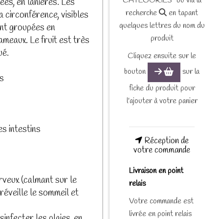
CATEGORIES" ou via la
ées, en lanières. Les
recherche
en tapant
a circonférence, visibles
quelques lettres du nom du
ont groupées en
produit
ameaux. Le fruit est très
ué.
Cliquez ensuite sur le
bouton
sur la
s
fiche du produit pour
l'ajouter à votre panier
es intestins
Réception de
votre commande
Livraison en point
rveux (calmant sur le
relais
réveille le sommeil et
Votre commande est
livrée en point relais
infecter les plaies, en