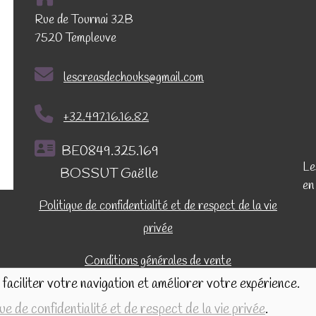
Rue de Tournai 32B
7520 Templeuve
lescreasdechouks@gmail.com
+32.497.16.16.82
BE0849.325.169
Le
BOSSUT Gaëlle
en
Politique de confidentialité et de respect de la vie
privée
Conditions générales de vente
faciliter votre navigation et améliorer votre expérience.
que de confidentialité et de respect de la vie privée
.