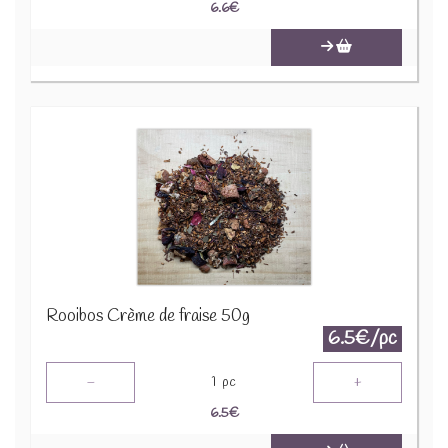
6.6
€
Rooibos Crème de fraise 50g
6.5€/pc
-
+
1
pc
6.5
€