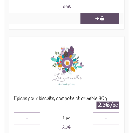
6.9
€
Epices pour biscuits, compote et crumble 30g
2.3€/pc
-
+
1
pc
2.3
€