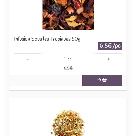
Infusion Sous les Tropiques 50g
6.5€/pc
-
+
1
pc
6.5
€