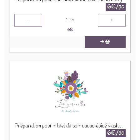
6€/pc
-
+
1
pc
6
€
Préparation pour rituel du soir cacao épicé & ashwaganda 30g
6€/pc