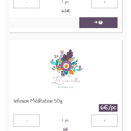
-
+
1
pc
6.5
€
Infusion Méditation 50g
6€/pc
-
+
1
pc
6
€