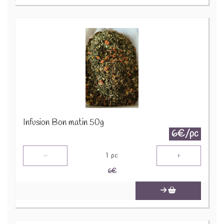
Infusion Bon matin 50g
6€/pc
-
+
1
pc
6
€