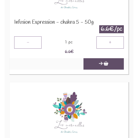
Infusion Expression - chakra 5 - 50g
6.6€/pc
-
+
1
pc
6.6
€