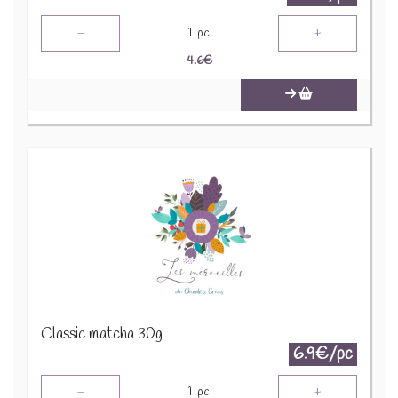
-
+
1
pc
4.6
€
Classic matcha 30g
6.9€/pc
-
+
1
pc