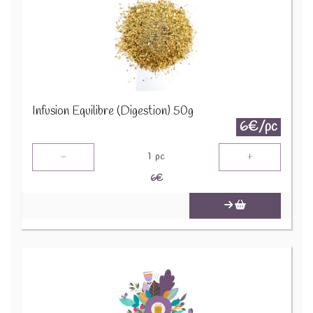
Infusion Equilibre (Digestion) 50g
6€/pc
-
+
1
pc
6
€