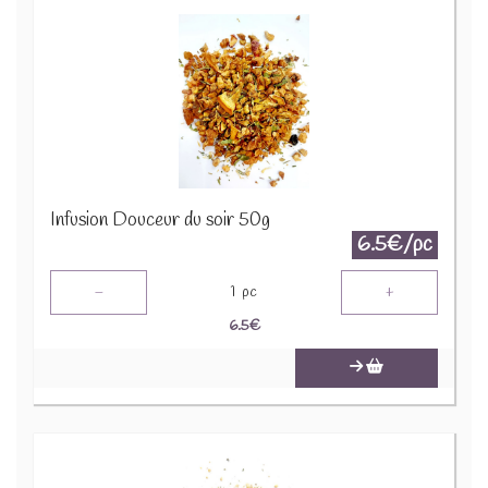
Infusion Douceur du soir 50g
6.5€/pc
-
+
1
pc
6.5
€