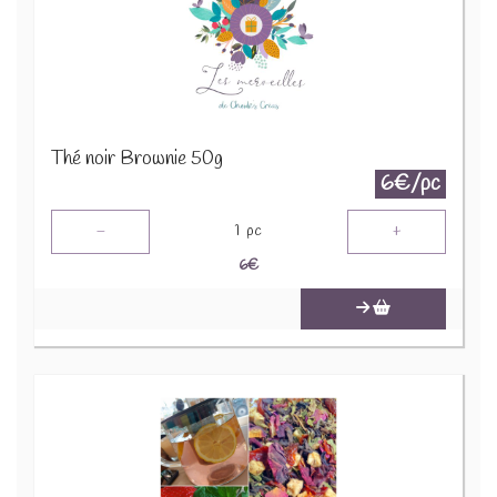
Thé noir Brownie 50g
6€/pc
-
+
1
pc
6
€