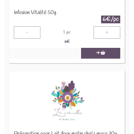
Infusion Vitalité 50g
6€/pc
-
+
1
pc
6
€
Préparation pour Lait doux matin chaï & maca 30g