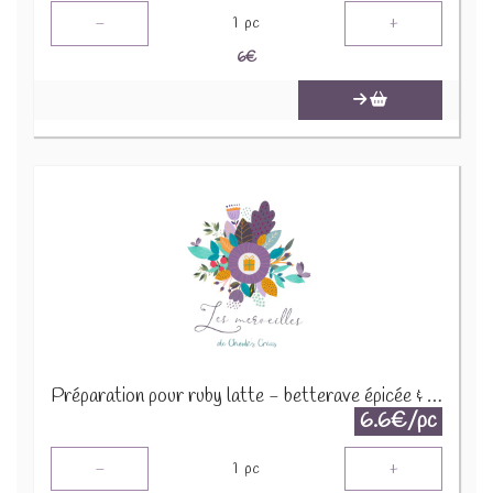
-
+
1
pc
6
€
Préparation pour ruby latte - betterave épicée & vanille 30g
6.6€/pc
-
+
1
pc