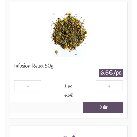
Infusion Relax 50g
6.5€/pc
-
+
1
pc
6.5
€