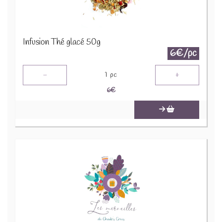
Infusion Thé glacé 50g
6€/pc
-
+
1
pc
6
€