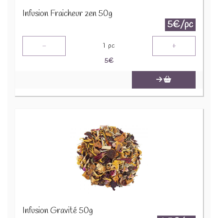
Infusion Fraicheur zen 50g
5€/pc
-
+
1
pc
5
€
Infusion Gravité 50g