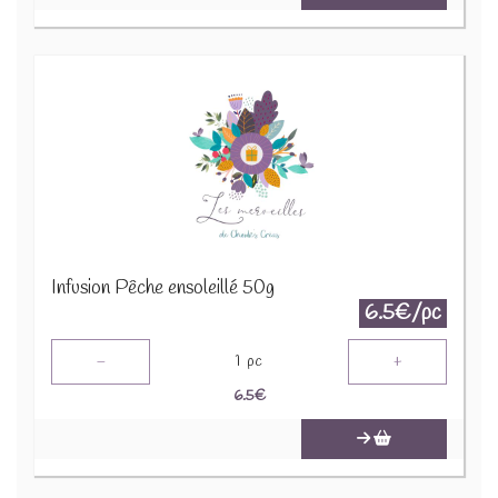
Infusion Pêche ensoleillé 50g
6.5€/pc
-
+
1
pc
6.5
€