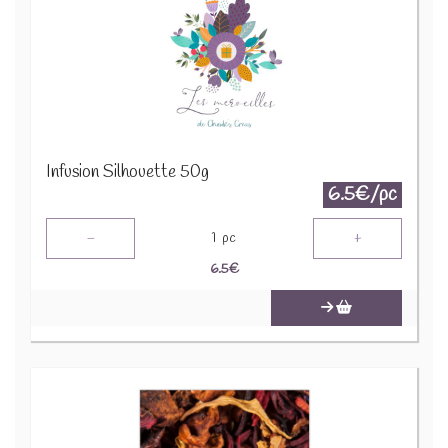
Infusion Silhouette 50g
6.5€/pc
-
+
1
pc
6.5
€