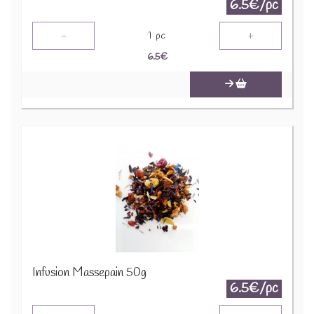
6.5€/pc
-
+
1
pc
6.5
€
Infusion Massepain 50g
6.5€/pc