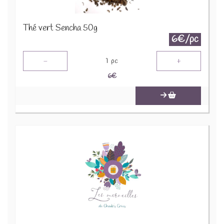
Thé vert Sencha 50g
6€/pc
-
+
1
pc
6
€