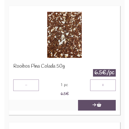
Rooibos Pina Colada 50g
6.5€/pc
-
+
1
pc
6.5
€