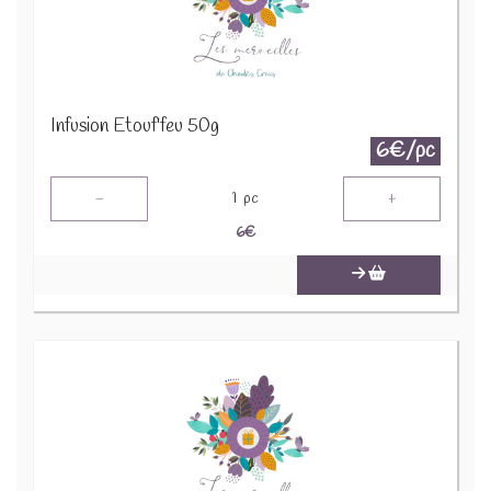
Infusion Etouf'feu 50g
6€/pc
-
+
1
pc
6
€