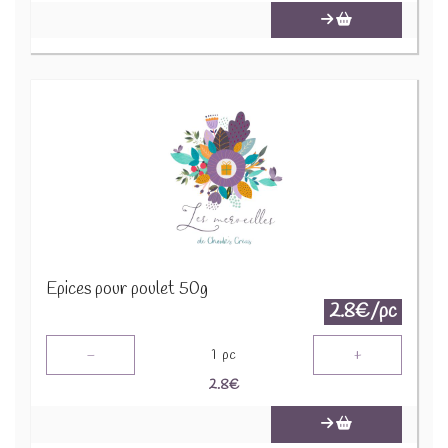
Epices pour poulet 50g
2.8€/pc
-
+
1
pc
2.8
€