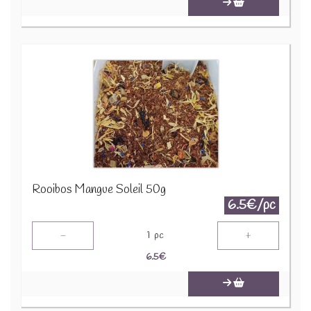
Rooibos Mangue Soleil 50g
6.5€/pc
-
+
1
pc
6.5
€