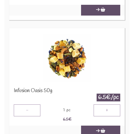
Infusion Oasis 50g
6.5€/pc
-
+
1
pc
6.5
€