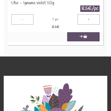
Ube – Igname violet 50g
8.5€/pc
-
+
1
pc
8.5
€