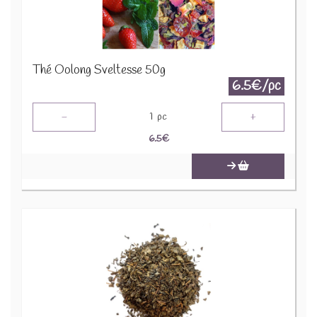
Thé Oolong Sveltesse 50g
6.5€/pc
-
+
1
pc
6.5
€