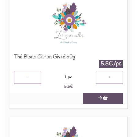
Thé Blanc Citron Givré 50g
5.5€/pc
-
+
1
pc
5.5
€