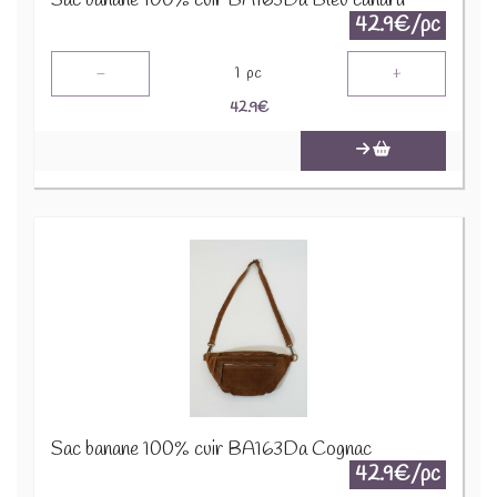
Sac banane 100% cuir BA163Da Bleu canard
42.9€/pc
-
+
1
pc
42.9
€
Sac banane 100% cuir BA163Da Cognac
42.9€/pc