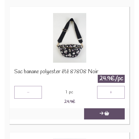
Sac banane polyester été 87808 Noir
24.9€/pc
-
+
1
pc
24.9
€