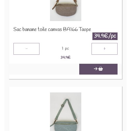
Sac banane toile canvas BA166 Taupe
34.9€/pc
-
+
1
pc
34.9
€