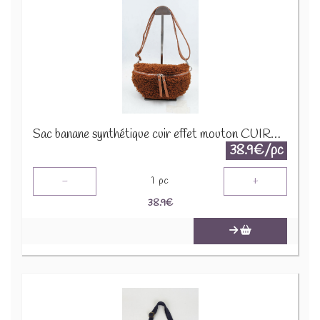
Sac banane synthétique cuir effet mouton CUIR-IT-876-3 Marron
38.9€/pc
-
+
1
pc
38.9
€