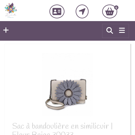
0
Sac à bandoulière en similicuir |