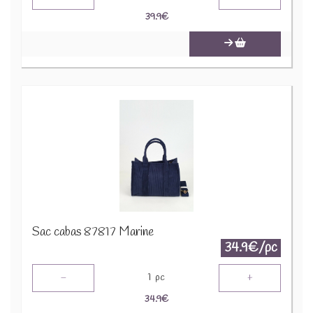
39.9
€
Sac cabas 87817 Marine
34.9€/pc
-
+
1
pc
34.9
€