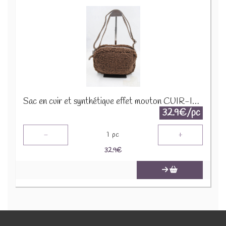
Sac en cuir et synthétique effet mouton CUIR-IT-939 Marron foncé
32.9€/pc
-
+
1
pc
32.9
€