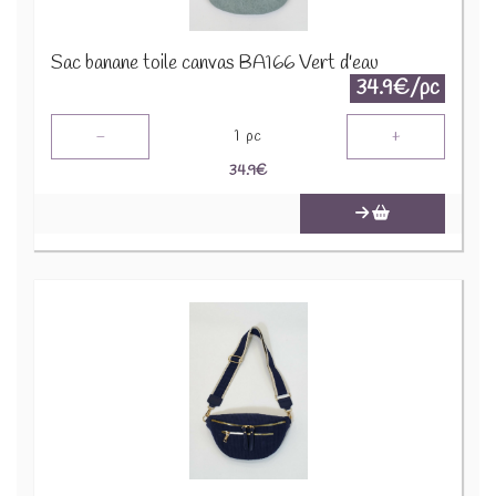
Sac banane toile canvas BA166 Vert d'eau
34.9€/pc
-
+
1
pc
34.9
€