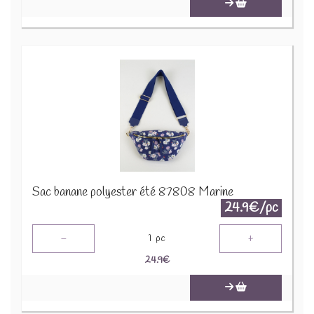
Sac banane polyester été 87808 Marine
24.9€/pc
-
+
1
pc
24.9
€