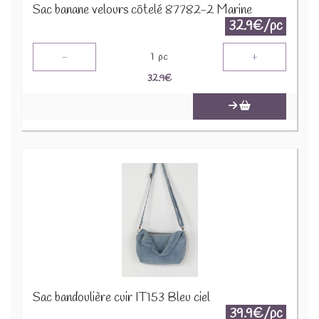
Sac banane velours côtelé 87782-2 Marine
32.9€/pc
-
+
1
pc
32.9
€
Sac bandoulière cuir IT153 Bleu ciel
39.9€/pc