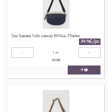
Sac banane toile canvas BA166 Marine
34.9€/pc
-
+
1
pc
34.9
€