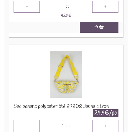
-
+
1
pc
42.9
€
Sac banane polyester été 87808 Jaune citron
24.9€/pc
-
+
1
pc