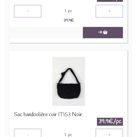
-
+
1
pc
39.9
€
Sac bandoulière cuir IT153 Noir
39.9€/pc
-
+
1
pc