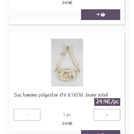
24.9
€
Sac banane polyester été 87808 Jaune soleil
24.9€/pc
-
+
1
pc
24.9
€