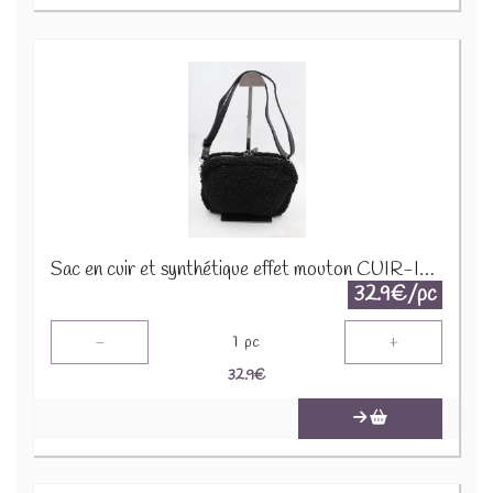
Sac en cuir et synthétique effet mouton CUIR-IT-939 Noir
32.9€/pc
-
+
1
pc
32.9
€