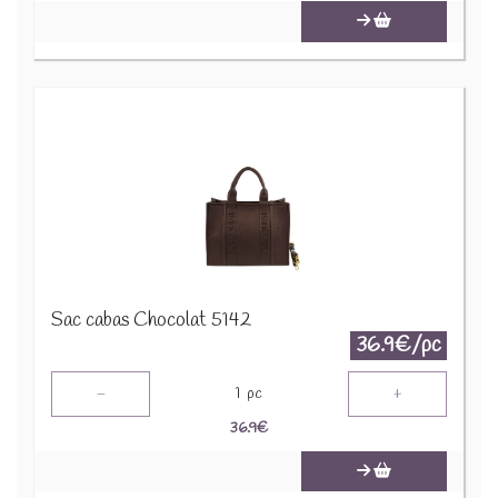
Sac cabas Chocolat 5142
36.9€/pc
-
+
1
pc
36.9
€