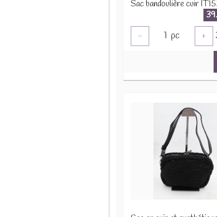
Sac bandoulière cuir IT1
39
1
pc
-
+