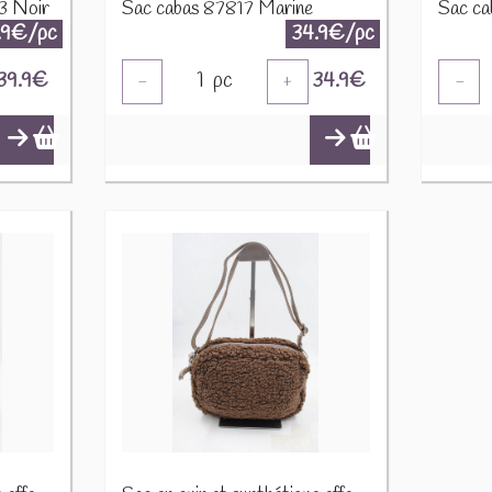
53 Noir
Sac cabas 87817 Marine
Sac ca
.9€/pc
34.9€/pc
39.9
€
1
pc
34.9
€
-
+
-