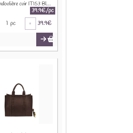
Sac bandoulière cuir IT153 Bleu ciel
39.9€/pc
1
pc
39.9
€
+