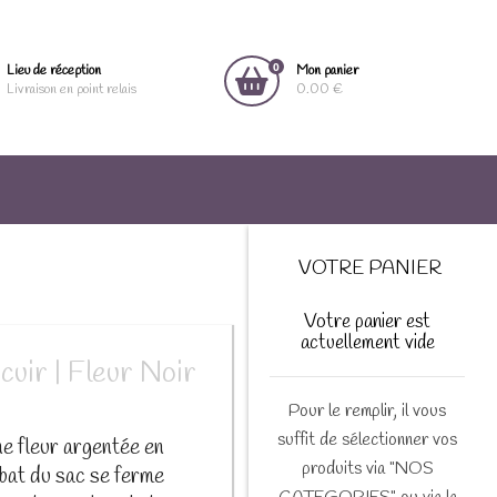
0
Lieu de réception
Mon panier
Livraison en point relais
0.00 €
VOTRE PANIER
Votre panier est
actuellement vide
icuir | Fleur Noir
Pour le remplir, il vous
suffit de sélectionner vos
ne fleur argentée en
produits via "NOS
rabat du sac se ferme