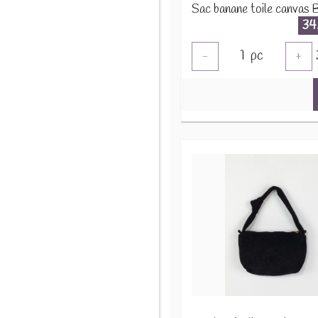
34
1
pc
-
+