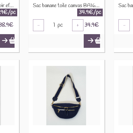
Sac banane synthétique cuir effet mouton CUIR-IT-876-3 Marron
Sac banane toile canvas BA166 Marine
.9€/pc
34.9€/pc
38.9
€
1
pc
34.9
€
-
+
-