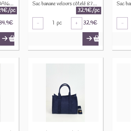
Sac banane toile canvas BA166 Vert d'eau
Sac banane velours côtelé 87782-2 Marine
.9€/pc
32.9€/pc
34.9
€
1
pc
32.9
€
-
+
-