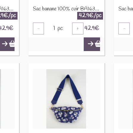
Sac banane 100% cuir BA163Da Bleu canard
Sac banane 100% cuir BA163Da Cognac
.9€/pc
42.9€/pc
42.9
€
1
pc
42.9
€
-
+
-