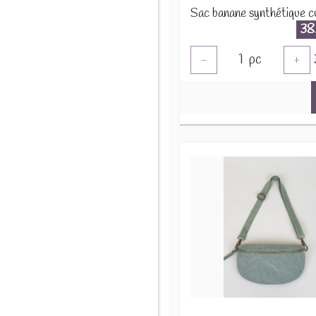
38
1
pc
-
+