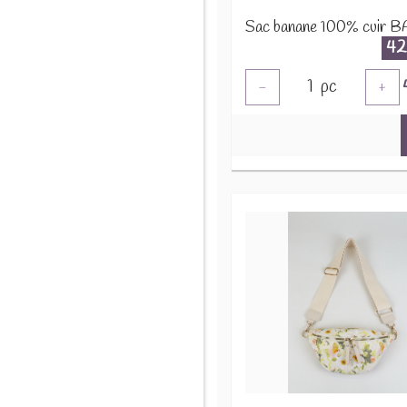
42
1
pc
-
+