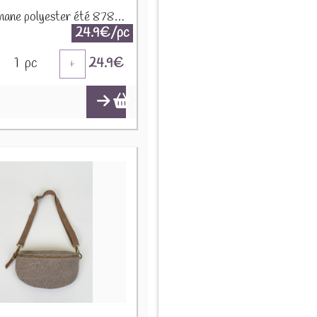
Sac banane polyester été 87808 Noir
24.9€/pc
1
pc
24.9
€
+