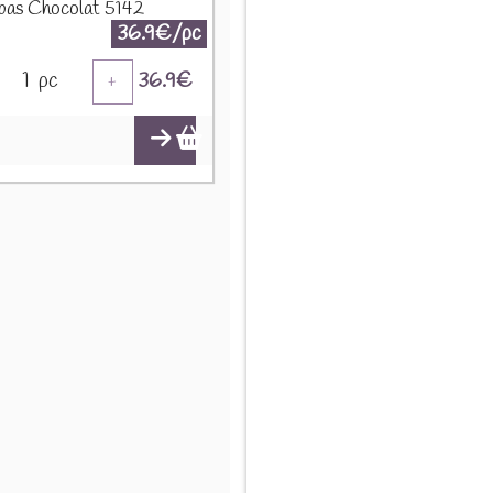
bas Chocolat 5142
36.9€/pc
1
pc
36.9
€
+