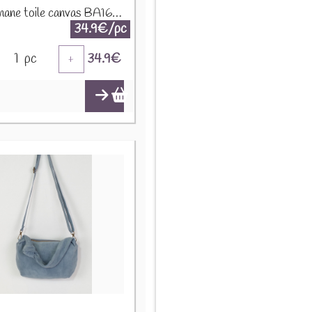
Sac banane toile canvas BA166 Taupe
34.9€/pc
1
pc
34.9
€
+