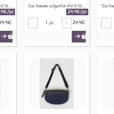
Sac banane polyester été 87808 Jaune soleil
Sac banane polyester été 87808 Marine
.9€/pc
24.9€/pc
24.9
€
1
pc
24.9
€
-
+
-