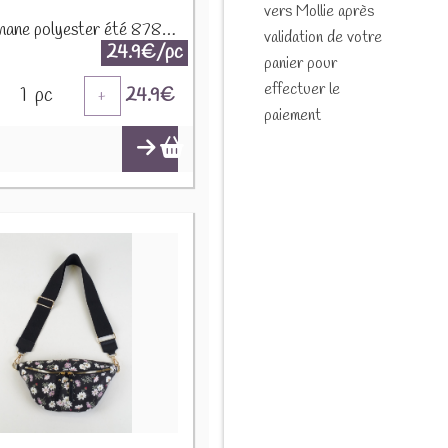
vers Mollie après
Sac banane polyester été 87808 Jaune citron
validation de votre
24.9€/pc
panier pour
effectuer le
1
pc
24.9
€
+
paiement