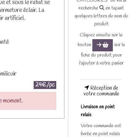
CATEGORIES" ou via la
e et sous le rabat se
recherche
en tapant
ermeture éclair. La
quelques lettres du nom du
 artificiel.
produit
Cliquez ensuite sur le
anté
bouton
sur la
fiche du produit pour
l'ajouter à votre panier
milicuir
24€/pc
Réception de
votre commande
le moment.
Livraison en point
relais
Votre commande est
livrée en point relais