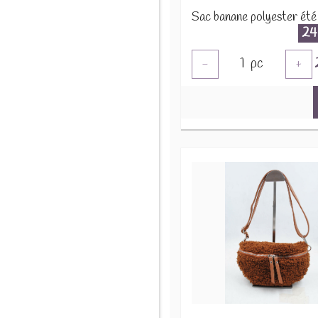
24
1
pc
-
+