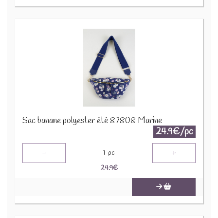
Sac banane polyester été 87808 Marine
24.9€/pc
-
+
1
pc
24.9
€