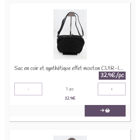
Sac en cuir et synthétique effet mouton CUIR-IT-939 Noir
32.9€/pc
-
+
1
pc
32.9
€