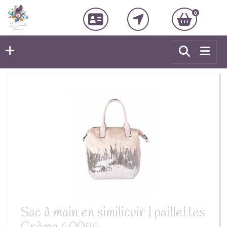
0
Sac à main en similicuir | paillettes