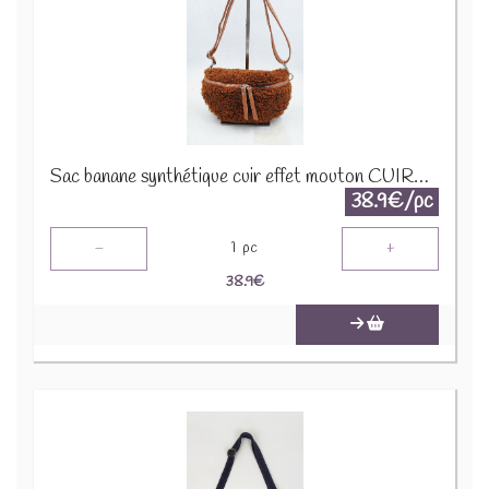
Sac banane synthétique cuir effet mouton CUIR-IT-876-3 Marron
38.9€/pc
-
+
1
pc
38.9
€