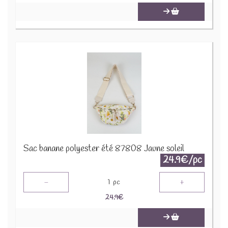
Sac banane polyester été 87808 Jaune soleil
24.9€/pc
-
+
1
pc
24.9
€