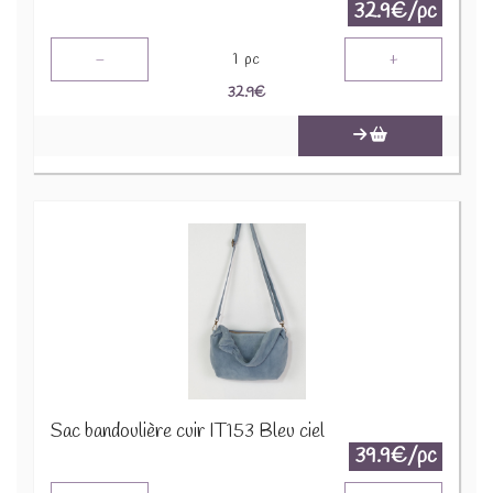
32.9€/pc
-
+
1
pc
32.9
€
Sac bandoulière cuir IT153 Bleu ciel
39.9€/pc