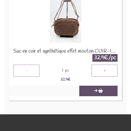
Sac en cuir et synthétique effet mouton CUIR-IT-939 Marron foncé
32.9€/pc
-
+
1
pc
32.9
€