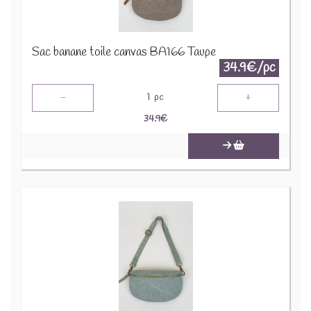
Sac banane toile canvas BA166 Taupe
34.9€/pc
-
+
1
pc
34.9
€