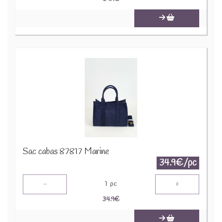
Sac cabas 87817 Marine
34.9€/pc
-
+
1
pc
34.9
€