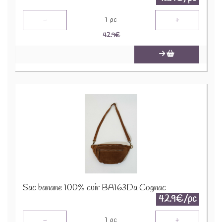
-
+
1
pc
42.9
€
Sac banane 100% cuir BA163Da Cognac
42.9€/pc
-
+
1
pc