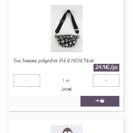
Sac banane polyester été 87808 Noir
24.9€/pc
-
+
1
pc
24.9
€