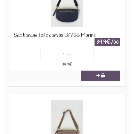
Sac banane toile canvas BA166 Marine
34.9€/pc
-
+
1
pc
34.9
€