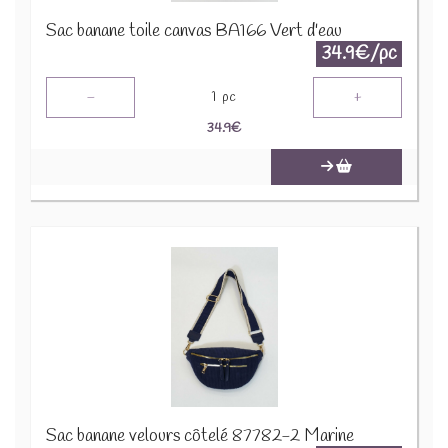
Sac banane toile canvas BA166 Vert d'eau
34.9€/pc
-
+
1
pc
34.9
€
Sac banane velours côtelé 87782-2 Marine