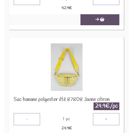
42.9
€
Sac banane polyester été 87808 Jaune citron
24.9€/pc
-
+
1
pc
24.9
€