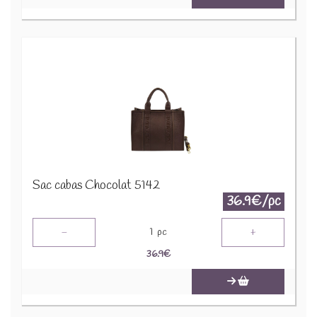
Sac cabas Chocolat 5142
36.9€/pc
-
+
1
pc
36.9
€