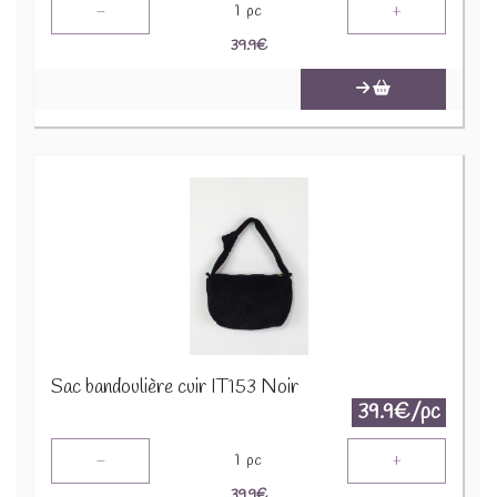
-
+
1
pc
39.9
€
Sac bandoulière cuir IT153 Noir
39.9€/pc
-
+
1
pc
39.9
€