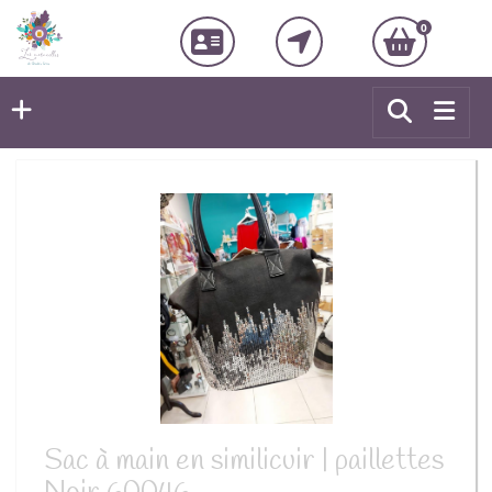
0
Sac à main en similicuir | paillettes