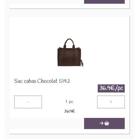
Sac cabas Chocolat 5142
36.9€/pc
-
+
1
pc
36.9
€