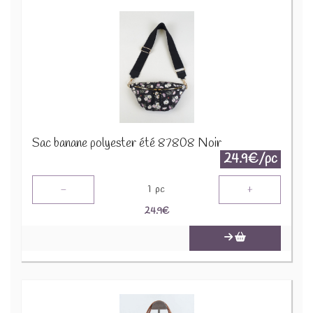
Sac banane polyester été 87808 Noir
24.9€/pc
-
+
1
pc
24.9
€