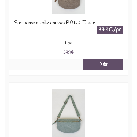
Sac banane toile canvas BA166 Taupe
34.9€/pc
-
+
1
pc
34.9
€