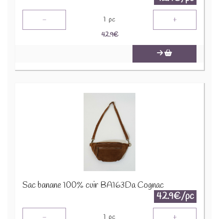
-
+
1
pc
42.9
€
Sac banane 100% cuir BA163Da Cognac
42.9€/pc
-
+
1
pc