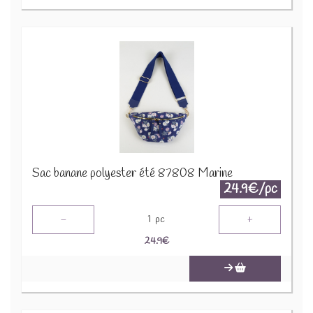
Sac banane polyester été 87808 Marine
24.9€/pc
-
+
1
pc
24.9
€