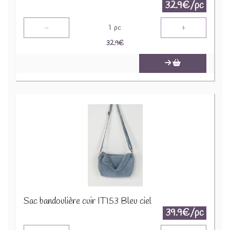
32.9€/pc
-
+
1
pc
32.9
€
Sac bandoulière cuir IT153 Bleu ciel
39.9€/pc