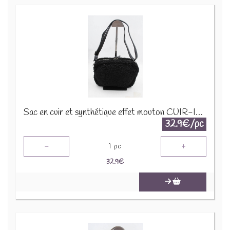
Sac en cuir et synthétique effet mouton CUIR-IT-939 Noir
32.9€/pc
-
+
1
pc
32.9
€