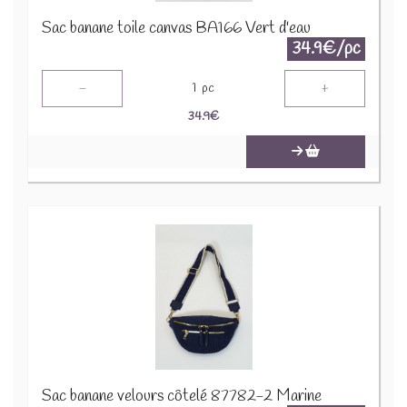
Sac banane toile canvas BA166 Vert d'eau
34.9€/pc
-
+
1
pc
34.9
€
Sac banane velours côtelé 87782-2 Marine