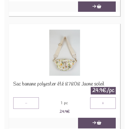
Sac banane polyester été 87808 Jaune soleil
24.9€/pc
-
+
1
pc
24.9
€