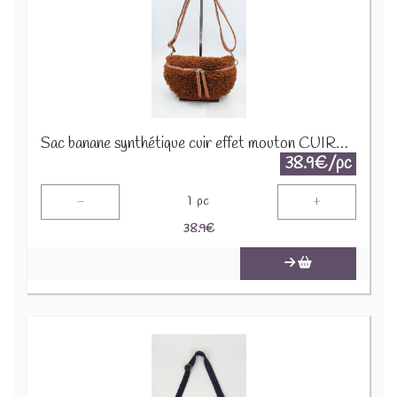
Sac banane synthétique cuir effet mouton CUIR-IT-876-3 Marron
38.9€/pc
-
+
1
pc
38.9
€