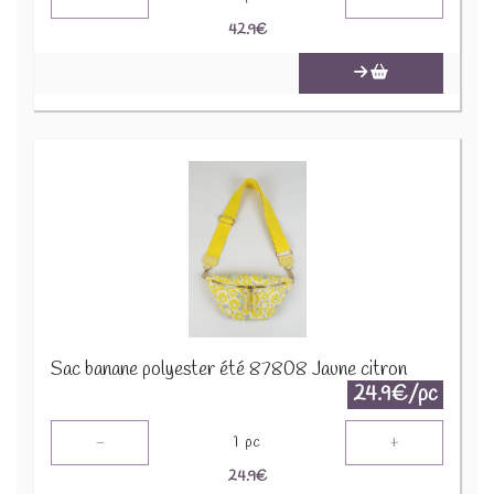
42.9
€
Sac banane polyester été 87808 Jaune citron
24.9€/pc
-
+
1
pc
24.9
€