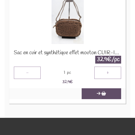
Sac en cuir et synthétique effet mouton CUIR-IT-939 Marron foncé
32.9€/pc
-
+
1
pc
32.9
€