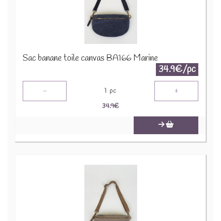
Sac banane toile canvas BA166 Marine
34.9€/pc
-
+
1
pc
34.9
€