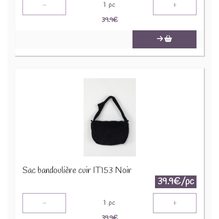
-
+
1
pc
39.9
€
Sac bandoulière cuir IT153 Noir
39.9€/pc
-
+
1
pc
39.9
€