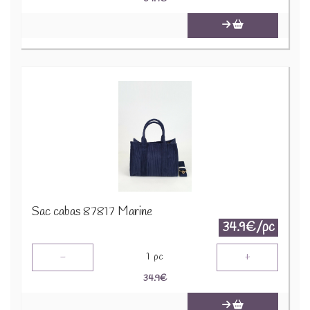
Sac cabas 87817 Marine
34.9€/pc
-
+
1
pc
34.9
€