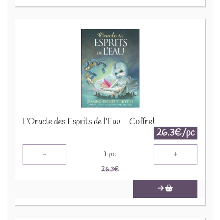
L'Oracle des Esprits de l'Eau - Coffret
26.3€/pc
-
+
1
pc
26.3
€