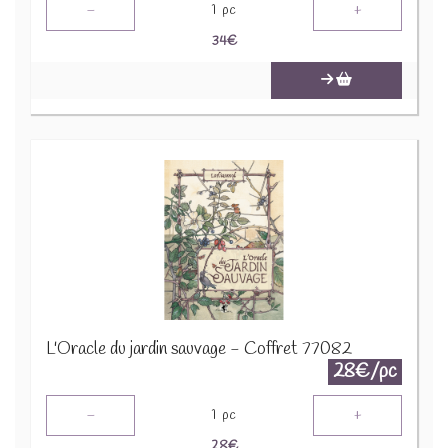
-
+
1
pc
34
€
L'Oracle du jardin sauvage - Coffret 77082
28€/pc
-
+
1
pc
28
€