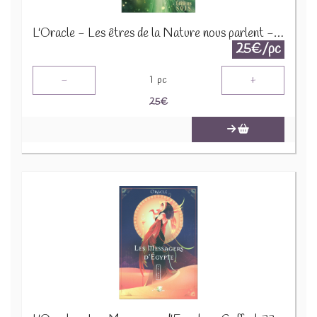
L'Oracle - Les êtres de la Nature nous parlent - Coffret 78022
25€/pc
-
+
1
pc
25
€