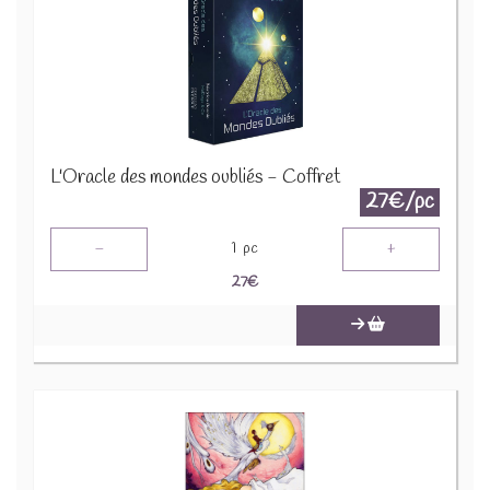
L'Oracle des mondes oubliés - Coffret
27€/pc
-
+
1
pc
27
€