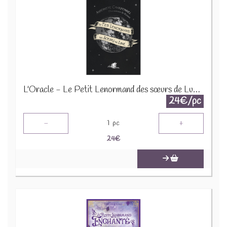
L'Oracle - Le Petit Lenormand des sœurs de Lune - Coffret 77435
24€/pc
-
+
1
pc
24
€