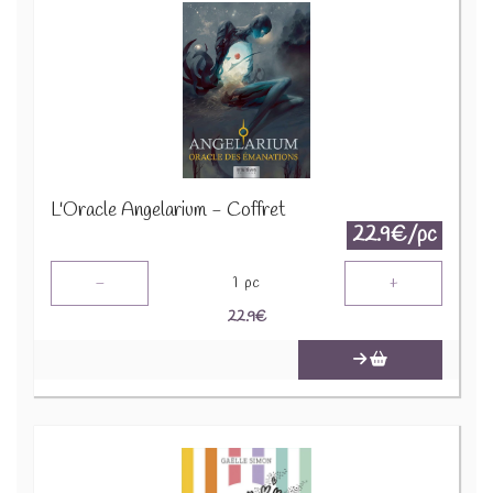
L'Oracle Angelarium - Coffret
22.9€/pc
-
+
1
pc
22.9
€