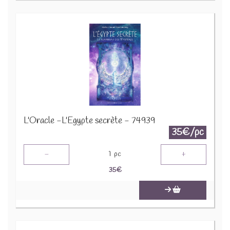
L'Oracle -L'Egypte secrète - 74939
35€/pc
-
+
1
pc
35
€