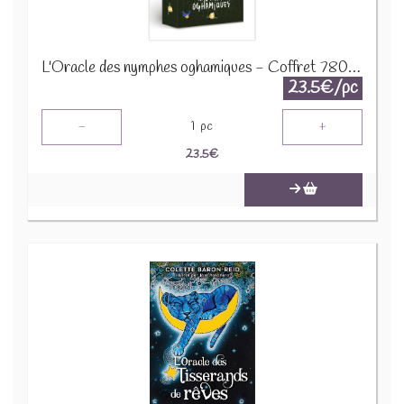
L'Oracle des nymphes oghamiques - Coffret 78005
23.5€/pc
-
+
1
pc
23.5
€