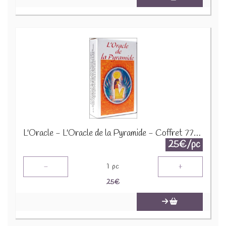
L'Oracle - L'Oracle de la Pyramide - Coffret 77378
25€/pc
-
+
1
pc
25
€