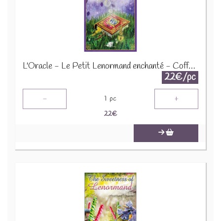
L'Oracle - Le Petit Lenormand enchanté - Coffret 75355
22€/pc
-
+
1
pc
22
€