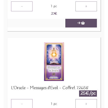
-
+
1
pc
27
€
L'Oracle - Messages d'Eveil - Coffret 72658
25€/pc
-
+
1
pc