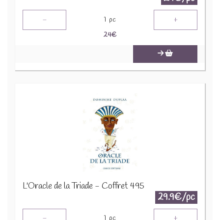
-
+
1
pc
24
€
L'Oracle de la Triade - Coffret 495
29.9€/pc
-
+
1
pc