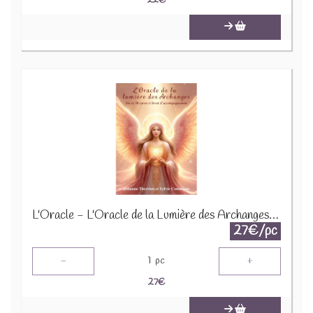
22
€
L'Oracle - L'Oracle de la Lumière des Archanges - Jeu de 50 cartes avec livret 77952
27€/pc
-
+
1
pc
27
€