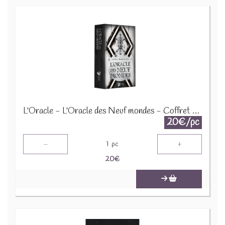
L'Oracle - L'Oracle des Neuf mondes - Coffret 77992
20€/pc
-
+
1
pc
20
€