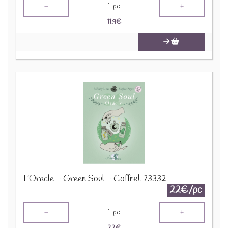
-
+
1
pc
11.9
€
L'Oracle - Green Soul - Coffret 73332
22€/pc
-
+
1
pc