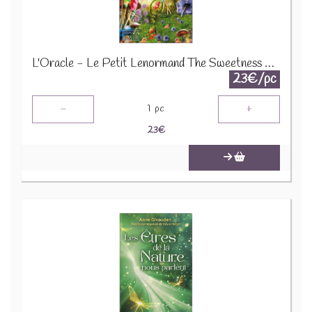
L'Oracle - Le Petit Lenormand The Sweetness of Lenormand - Coffret 70249
23€/pc
-
+
1
pc
23
€