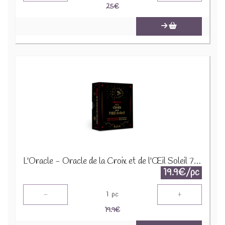
25
€
L'Oracle - Oracle de la Croix et de l'Œil Soleil 77817
19.9€/pc
-
+
1
pc
19.9
€