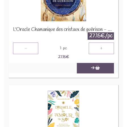
L'Oracle Chamanique des cristaux de guérison - Coffret
27.15€/pc
-
+
1
pc
27.15
€