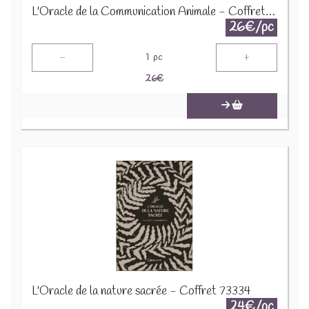
L'Oracle de la Communication Animale - Coffret 72437
26€/pc
-
+
1
pc
26
€
L'Oracle de la nature sacrée - Coffret 73334
24€/pc