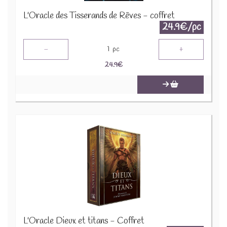
L'Oracle des Tisserands de Rêves - coffret
24.9€/pc
-
+
1
pc
24.9
€
L'Oracle Dieux et titans - Coffret