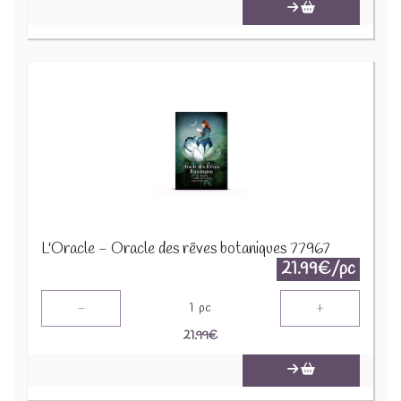
L'Oracle - Oracle des rêves botaniques 77967
21.99€/pc
-
+
1
pc
21.99
€