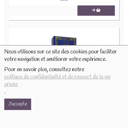
Nous utilisons sur ce site des cookies pour faciliter
votre navigation et améliorer votre expérience.
Pour en savoir plus, consultez notre
politique de confidentialité et de respect de la vie
privée
L'Oracle du Pays Imaginaire - Coffret
.
25.5€/pc
J'accepte
-
+
1
pc
25.5
€