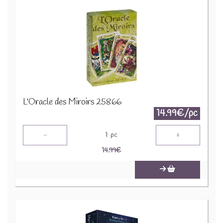
L'Oracle des Miroirs 25866
14.99€/pc
-
+
1
pc
14.99
€