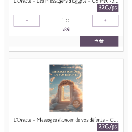
L'Oracle - Les Messagers d'Egypte - Coffret 73289
32€/pc
-
+
1
pc
32
€
L'Oracle - Messages d'amour de vos défunts - Coffret 77425
27€/pc