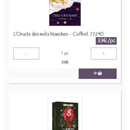
L'Oracle des nuits blanches - Coffret 77290
33€/pc
-
+
1
pc
33
€