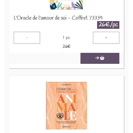
L'Oracle de l'amour de soi - Coffret 73339
26€/pc
-
+
1
pc
26
€