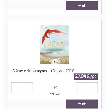
L'Oracle des dragons - Coffret 78111
27.04€/pc
-
+
1
pc
27.04
€