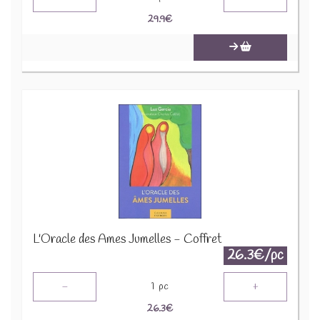
29.9
€
L'Oracle des Ames Jumelles - Coffret
26.3€/pc
-
+
1
pc
26.3
€