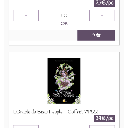
27€/pc
-
+
1
pc
27
€
L'Oracle du Beau Peuple - Coffret 74922
34€/pc