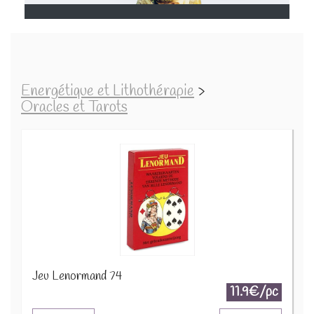
Energétique et Lithothérapie
>
Oracles et Tarots
Jeu Lenormand 74
11.9€/pc