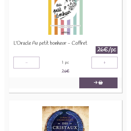
L'Oracle Au petit bonheur - Coffret
26€/pc
-
+
1
pc
26
€