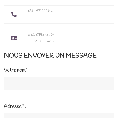
+32.497.16.16.82
BE0849.325.169
BOSSUT Gaëlle
NOUS ENVOYER UN MESSAGE
Votre nom* :
Adresse* :