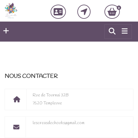
0
NOUS CONTACTER
Rue de Tournai 32B
7520 Templeuve
lescreasdechouks@gmail.com