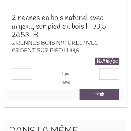
2 rennes en bois naturel avec
argent, sur pied en bois H 33,5
2653-B
2 RENNES BOIS NATUREL AVEC
ARGENT SUR PIED H 33,5
16.9€/pc
-
+
1
pc
16.9
€