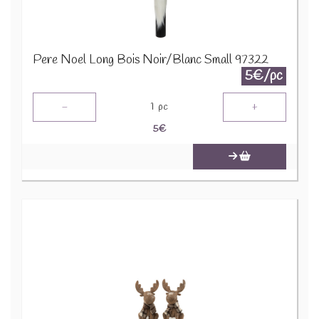
Pere Noel Long Bois Noir/Blanc Small 97322
5€/pc
-
+
1
pc
5
€