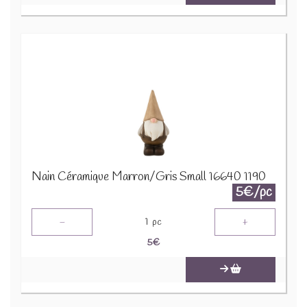
Nain Céramique Marron/Gris Small 16640 1190
5€/pc
-
+
1
pc
5
€