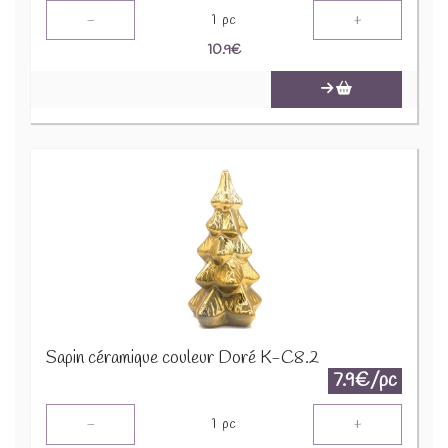
-
+
1
pc
10.9
€
Sapin céramique couleur Doré K-C8.2
7.9€/pc
-
+
1
pc