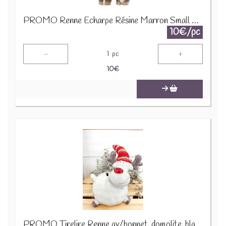
PROMO Renne Echarpe Résine Marron Small Assortiment De 2 16963 1890
10€/pc
-
+
1
pc
10
€
PROMO Tirelire Renne av/bonnet, domolite, blanc, 15x12x23cm A195313 1290