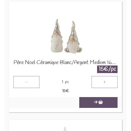
Père Noel Céramique Blanc/Argent Medium 16578
15€/pc
-
+
1
pc
15
€