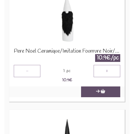
Pere Noel Ceramique/Imitation Fourrure Noir/Blanc Large 86755
10.9€/pc
-
+
1
pc
10.9
€