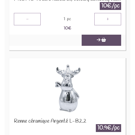
10€/pc
-
+
1
pc
10
€
Renne céramique Argenté L-B2.2
10.9€/pc