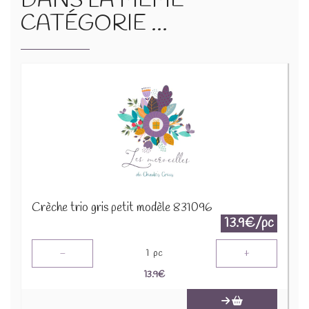
DANS LA MÊME
CATÉGORIE ...
Crèche trio gris petit modèle 831096
13.9€/pc
-
+
1
pc
13.9
€