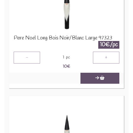
Pere Noel Long Bois Noir/Blanc Large 97323
10€/pc
-
+
1
pc
10
€